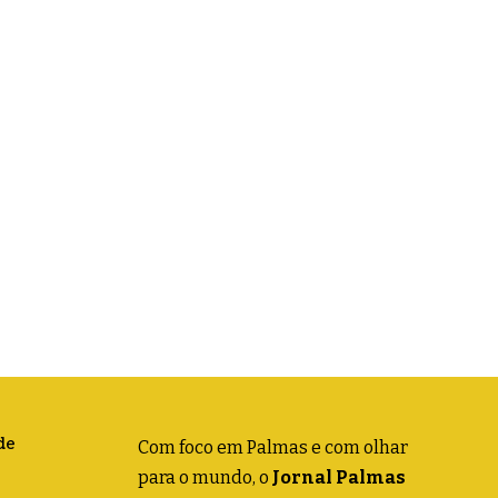
de
Com foco em Palmas e com olhar
para o mundo, o
Jornal Palmas