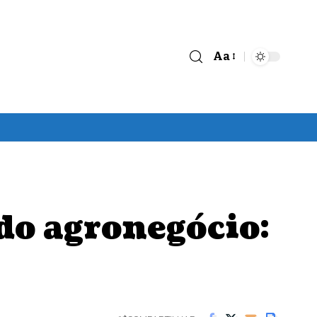
Aa
Font
Resizer
do agronegócio: