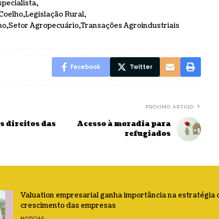
specialista
 Coelho
Legislação Rural
ho
Setor Agropecuário
Transações Agroindustriais
Facebook
Twitter
PRÓXIMO ARTIGO
s direitos das
Acesso à moradia para
refugiados
Valuation empresarial ganha importância na estratégia 
crescimento das empresas
NOTÍCIAS